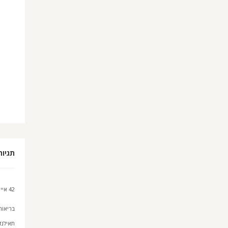
תגיות
42 איים
בריאות
תאילנד