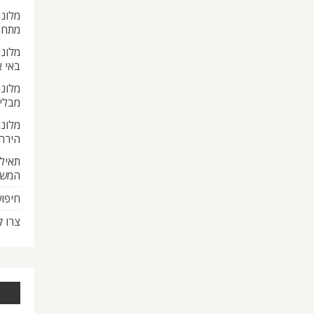
מלונו
מתחת
מלונו
באי 
מלונו
מבלי
מלונו
הירח
תאילנ
המש
חיפוש
צרו 