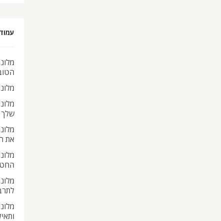
עמוד
מלונו
הטוב
מלונ
מלונ
שלך
מלונ
את ה
מלונו
החטא
מלונו
לתרב
מלונו
ותאי