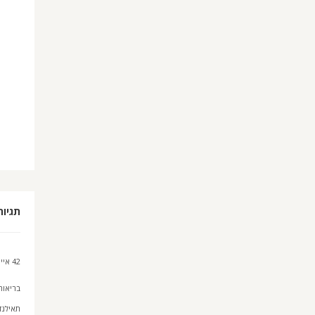
תגיות
42 איים
בריאות
תאילנד