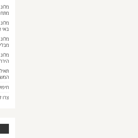
מלונו
מתחת
מלונו
באי 
מלונו
מבלי
מלונו
הירח
תאילנ
המש
חיפוש
צרו 