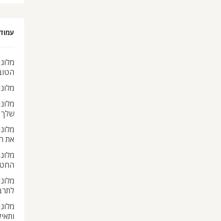
עמוד
מלונו
הטוב
מלונ
מלונ
שלך
מלונ
את ה
מלונו
החטא
מלונו
לתרב
מלונו
ותאי