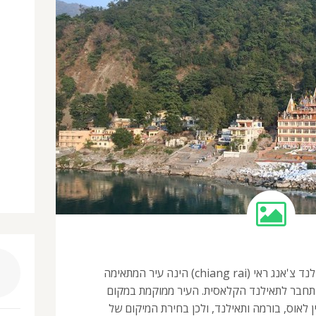
צ׳אנג ראי – משולש הזהב בתאילנד צ'אנג ראי (chiang rai) הינה עיר המתאימה
התחבר לתאילנד הקלאסית. העיר ממוקמת במקום
אוס, בורמה ותאילנד, ולכן בחירת המיקום של