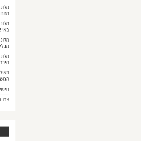
מלונו
מתחת
מלונו
באי 
מלונו
מבלי
מלונו
הירח
תאילנ
המש
חיפוש
צרו 