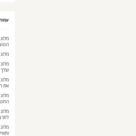
עמוד
מלונו
הטוב
מלונ
מלונ
שלך
מלונ
את ה
מלונו
החטא
מלונו
לתרב
מלונו
ותאי