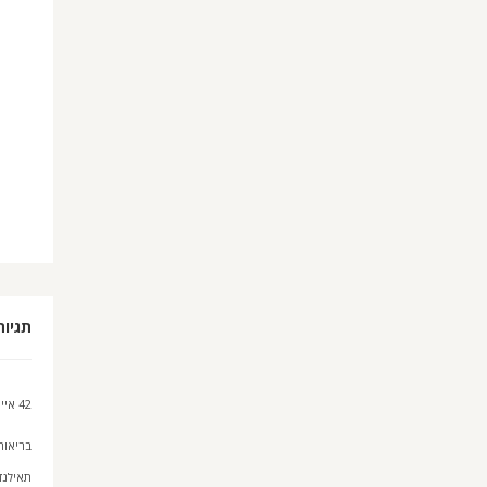
תגיות
42 איים
בריאות
תאילנד