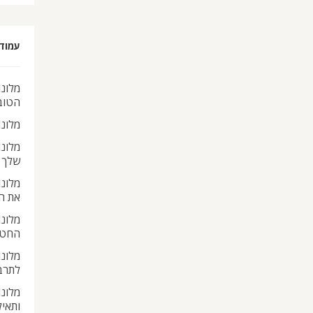
עמוד
מלונו
הטוב
מלונ
מלונ
שלך
מלונ
את ה
מלונו
החטא
מלונו
לתרב
מלונו
ותאי