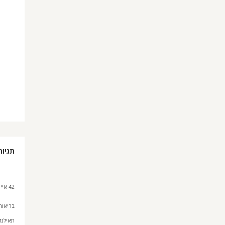
תגיות
42 איים
בריאות
תאילנד