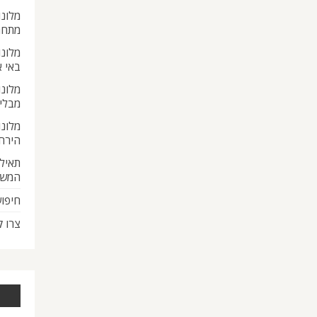
מלונו
מתחת
מלונו
באי 
מלונו
מבלי
מלונו
הירח
תאילנ
המש
חיפוש
צרו 