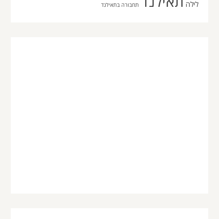
תאילנד
לילה
תחבורה בתאילנד