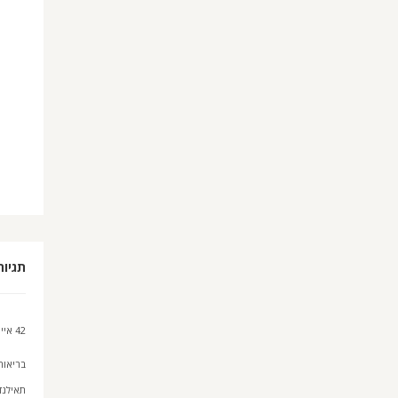
תגיות
42 איים
בריאות
תאילנד