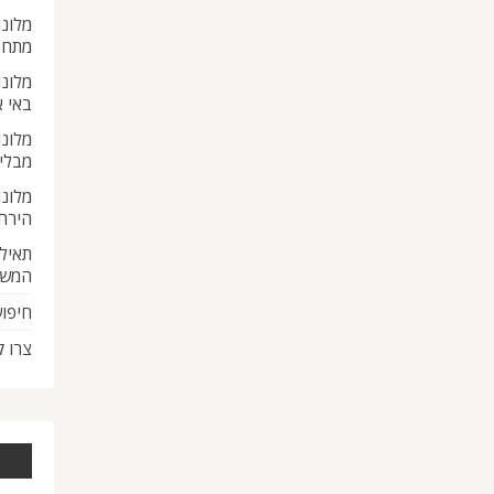
מלונו
מתחת
מלונו
באי 
מלונו
מבלי
מלונו
הירח
תאילנ
המש
חיפוש
צרו 