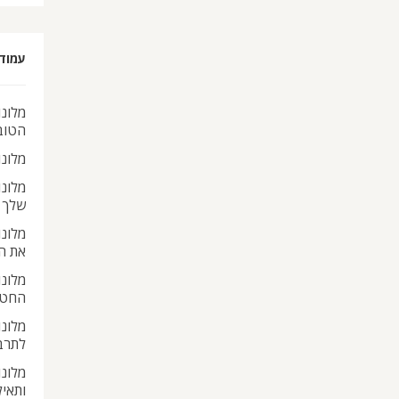
עמוד
מלונו
הטוב
מלונ
מלונ
שלך
מלונ
את ה
מלונו
החטא
מלונו
לתרב
מלונו
ותאי