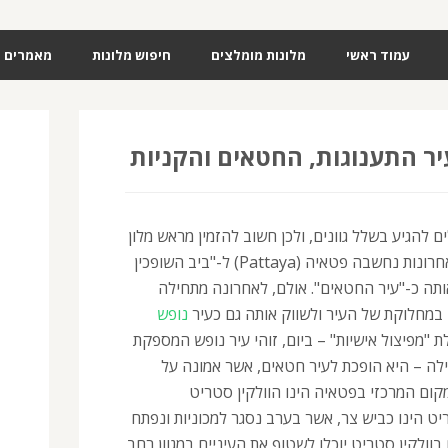
עמוד ראשי
מלונות מומלצים
חיפוש מלונות
מאמרים
יר התענוגות, החטאים והקניות
בפטאיה (pattaya) יכולים להגיע בשלל גוונים, ולכן חשוב להזמין מראש מלון
לשביעות רצונכם. עד השנים האחרונות נחשבה פטאיה (Pattaya) ל-"ביב השופכין
ותה כ-"עיר החטאים". אולם, לאחרונה מתחילה
 במחלוקת של העיר ולשווק אותה גם כעיר
נופש
ת "מפיצול אישיות" – ביום, זוהי עיר נופש המספקת
לה – היא הופכת לעיר חטאים, אשר אמונה על
מקום המרכזי בפטאיה הינו הוולקין סטריט
. הוולקין סטריט הינו כביש צר, אשר בערב נסגר למכוניות ונפתח
וולקין סטריט יוכלו לשטוף את העיניים במגוון רחב