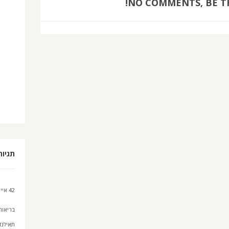
NO COMMENTS, BE TH
תגיות
42 איים
בריאות
תאילנד