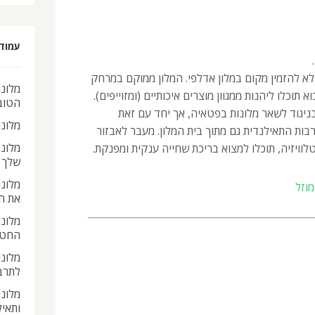
עמוד
לא להזמין מקום במלון אדלפי. המלון ממוקם במרחק
מלונו
וכלו ליהנות ממגוון מוצרים איכותיים (ומזוייפים).
הטוב
בניגוד לשאר מלונות בפטאיה, אך יחד עם זאת
מלונ
ות התאילנדית גם מתוך בית המלון. מעבר לאבזור
מלונ
 וטלוויזיה, תוכלו למצוא בריכת שחייה ענקית ומפנקת.
שלך
מלונ
וזל
את ה
מלונו
החטא
מלונו
לתרב
מלונו
ותאי