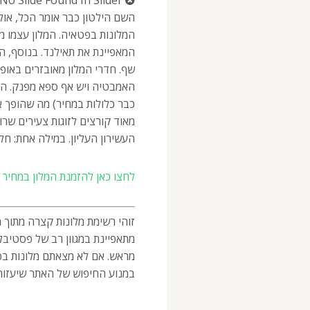
No Slide Found In Slider.
השם הילטון כבר אומר הכל, או
המלונות בפטאיה. המלון עצמו מה
המאפיינת את תאילנד. בנוסף, המ
שף. חדרי המלון מאובזרים באופן
האמבטיה ויש אף ספא מפנק. המל
כבר כלולות במחיר) מה שהופך או
מאוד קורצים לזוגות צעירים שר
העשירון העליון. במילה אחת: חלו
לחצו כאן להזמנת המלון במחיר מ
זוהי רשימת מלונות קצרה מתוך מ
מתאפיינת במגוון רב של פסטיבלים
מראש. אם לא מצאתם מלונות ב
במנוע החיפוש של האתר שיעזור 