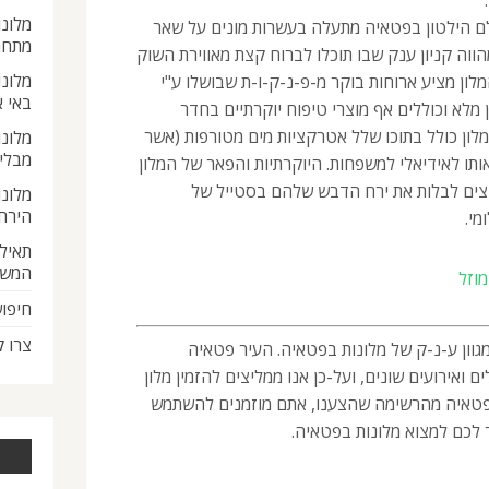
מלונו
לם הילטון בפטאיה מתעלה בעשרות מונים על שאר
מתחת
ווה קניון ענק שבו תוכלו לברוח קצת מאווירת השוק
מלונו
לון מציע ארוחות בוקר מ-פ-נ-ק-ו-ת שבושלו ע"י
באי 
 מלא וכוללים אף מוצרי טיפוח יוקרתיים בחדר
ון כולל בתוכו שלל אטרקציות מים מטורפות (אשר
מלונו
מבלי
תו לאידיאלי למשפחות. היוקרתיות והפאר של המלון
וצים לבלות את ירח הדבש שלהם בסטייל של
מלונו
הירח
מי.
תאילנ
המש
וזל
חיפוש
צרו 
גוון ע-נ-ק של מלונות בפטאיה. העיר פטאיה
 ואירועים שונים, ועל-כן אנו ממליצים להזמין מלון
פטאיה מהרשימה שהצענו, אתם מוזמנים להשתמש
לכם למצוא מלונות בפטאיה.