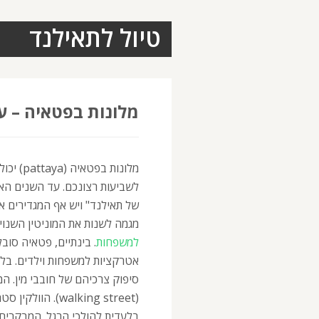
טיול לתאילנד
מלונות בפטאיה – ע
מלונות 
של תאילנד" ויש אף המגדירים א
מגמה לשנות את המוניטין השנוי
למשפחות
. בינתיים, פטאיה סובל
אטרקציות למשפחות וילדים. בלי
סיפוק צרכיהם של חובבי מין. ה
(walking street)
בלעדית להולכי הרגל. המבקרים ב