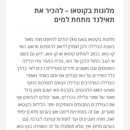
מלונות בקוטאו – להכיר את
תאילנד מתחת למים
מלונות בקוטאו (ko tao) יכולים להתפס מהר מאוד
בעונת הצלילה ולכן מומלץ לדאוג להזמינם מראש. האי
קו-טאו, נכתב לעיתים קוטאו או קו טאו, ידוע גם בשם
אי הצב. החול הלבן של האי, גודלו הזעיר וחיי הלילה
התוססים שבו מושכים תיירים ומטיילים רבים לאי. בדרך
כלל התיירים על האי מבלים את יומם באחד מאתרי
הצלילה המרהיבים ובלילה יוצאים למסיבות החוף
ומופעי האש הלוהטים. בקרבת האי ישנם מגוון גדול
מאוד של אתרי צלילה נהדרים, אשר יכולים להרשים אף
את הצוללנים המנוסים והוותיקים יותר. הלילות בקוטאו
סוערים, אם זה בתחרויות לימבו אש בערום מלא (ניסיתי
זאת, חוויה מעניינת) ועד לתחרות קפיצה לברכה (גם
בערום מלא). איך שלא תסתכלו על זה האווירה בקו-טאו