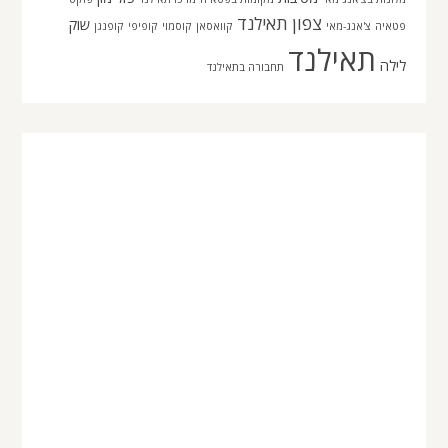
צפון תאילנד
שוק
פטאיה
צ'אנג-מאי
קוואסאן
קוסמוי
קופיפי
קופנגן
תאילנד
לילה
תחבורה בתאילנד