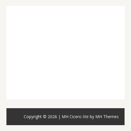
Copyright © 2026 | MH Cicero
lite
by
MH Themes