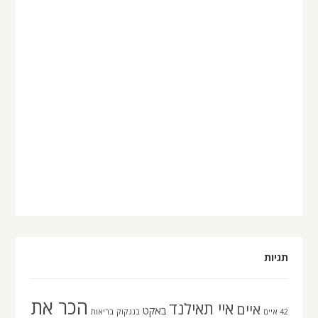
תגיות
הכר את
איי תאילנד
איים
באקט
42 איים
בנגקוק
בריאות